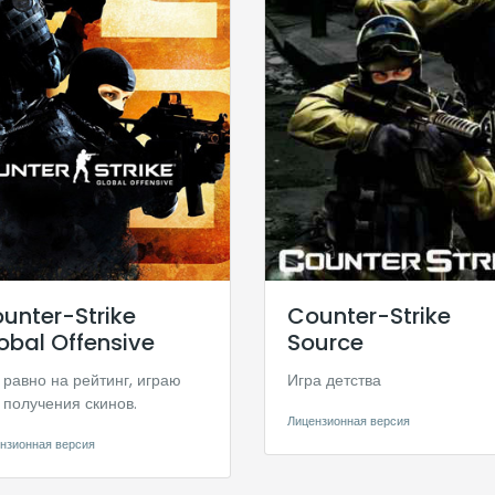
unter-Strike
Counter-Strike
obal Offensive
Source
 равно на рейтинг, играю
Игра детства
 получения скинов.
Лицензионная версия
нзионная версия